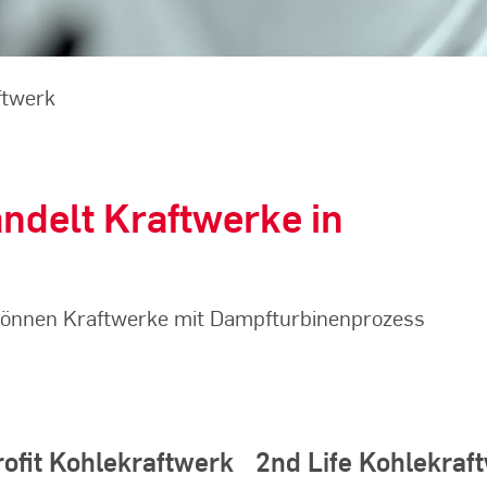
ftwerk
andelt Kraftwerke in
 können Kraftwerke mit Dampfturbinenprozess
rofit Kohlekraftwerk
2nd Life Kohlekraf